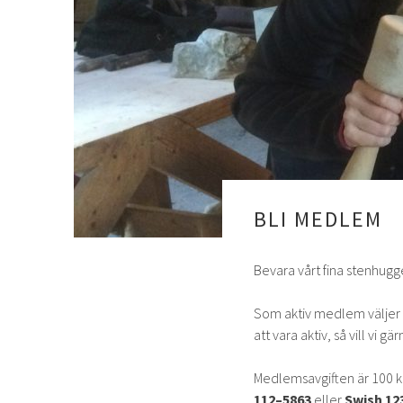
BLI MEDLEM
Bevara vårt fina stenhugg
Som aktiv medlem väljer du
att vara aktiv, så vill vi
Medlemsavgiften är 100 kr
112–5863
eller
Swish 123