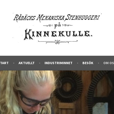
EN AV KINNEKULLE
GGERI
START
AKTUELLT
INDUSTRIMINNET
BESÖK
OM OS