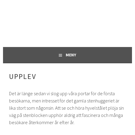
Gå
till
innehåll
ETT MUSEUM VID RÅBÄCKS HAMN VID KANTEN AV
RÅBÄCKS STENHUGGERI
KINNEKULLE
MENY
UPPLEV
Det är länge sedan vi slog upp våra portar för de första
besökarna, men intresset för det gamla stenhuggeriet är
lika stort som någonsin. Att se och höra hyvelstålet plöja sin
väg på stenblocken upphör aldrig att fascinera och många
besökare återkommer år efter år.