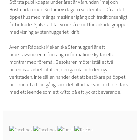
Största publikdagar under året är Vårrundan i maj och
Höstrundan med Kulturarvsdagen i september. Då är det
öppet hus med många maskiner igång och traditionsenligt
fritt inträde. Självklart tar vi också emot förbokade grupper
med visning av stenhuggeriet i drift.
Även om Råbäcks Mekaniska Stenhuggeri är ett
arbetslivsmuseum finns inga informationsskyltar eller
montrar med föremål. Besökaren möter istället två
autentiska arbetsplatser, den gamla och den nya
verkstaden. Inte sällan händer det att besökare på öppet
hus tror att allt är igång som det alltid har varit och det tar vi
med ett leende som ett kvitto på ett lyckat bevarande.